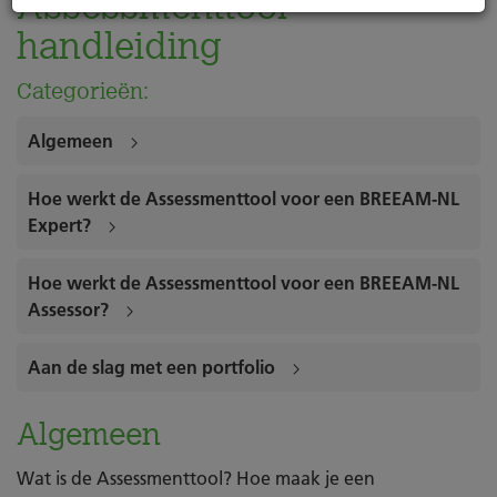
Assessmenttool
handleiding
Categorieën:
Algemeen
Hoe werkt de Assessmenttool voor een BREEAM-NL
Expert?
Hoe werkt de Assessmenttool voor een BREEAM-NL
Assessor?
Aan de slag met een portfolio
Algemeen
Wat is de Assessmenttool? Hoe maak je een