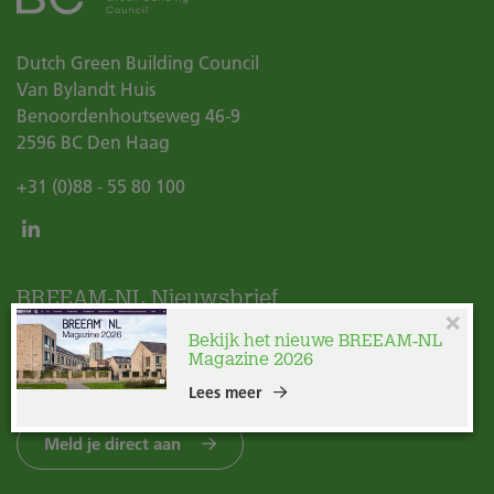
Dutch Green Building Council
Van Bylandt Huis
Benoordenhoutseweg 46-9
2596 BC
Den Haag
+31 (0)88 - 55 80 100
BREEAM-NL Nieuwsbrief
×
Bekijk het nieuwe BREEAM‑NL
Wil je de BREEAM-NL Update/Nieuwsbrief ontvangen?
Magazine 2026
Lees meer
Meld je direct aan