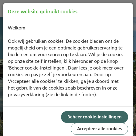
Deze website gebruikt cookies
Welkom
Ook wij gebruiken cookies. De cookies bieden ons de
mogelijkheid om je een optimale gebruikerservaring te
morgen
Wij borgen
een mooier
bieden en om voorkeuren op te slaan. Wil je de cookies
BREEAM-NL is de certificeringsmethode voor
op onze site zelf instellen, klik hieronder op de knop
een duurzaam gebouwde omgeving.
‘Beheer cookie-instellingen’. Daar lees je ook meer over
cookies en pas je zelf je voorkeuren aan. Door op
Direct naar
‘Accepteer alle cookies’ te klikken, ga je akkoord met
het gebruik van de cookies zoals beschreven in onze
Ik wil een training volgen
privacyverklaring (zie de link in de footer).
Bekijk het trainingsoverzicht
Ik wil mijn project certificeren
Certificeren in vijf stappen
Beheer cookie-instellingen
Accepteer alle cookies