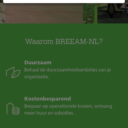
Waarom BREEAM-NL?
Duurzaam
Behaal de duurzaamheidsambities van je
organisatie.
Kostenbesparend
Bespaar op operationele kosten, ontvang
meer huur en subsidies.