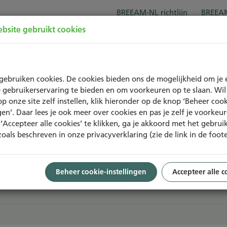
BREEAM-NL richtlijn
BREEAM
bsite gebruikt cookies
Over BREEAM-NL
Trainingen
Project
gebruiken cookies. De cookies bieden ons de mogelijkheid om je 
 gebruikerservaring te bieden en om voorkeuren op te slaan. Wil 
op onze site zelf instellen, klik hieronder op de knop ‘Beheer cook
ngen’. Daar lees je ook meer over cookies en pas je zelf je voorkeu
‘Accepteer alle cookies’ te klikken, ga je akkoord met het gebrui
zoals beschreven in onze privacyverklaring (zie de link in de foote
Beheer cookie-instellingen
Accepteer alle c