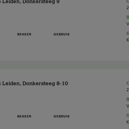
 Leiden, Donkersteeg 9
C
2
S
V
G
BEHEER
GEBRUIK
K
 Leiden, Donkersteeg 8-10
C
2
S
V
G
BEHEER
GEBRUIK
K