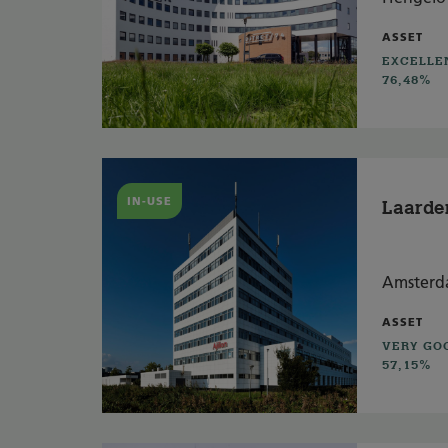
ASSET
EXCELLE
76,48%
IN-USE
Laarde
Amster
ASSET
VERY GO
57,15%