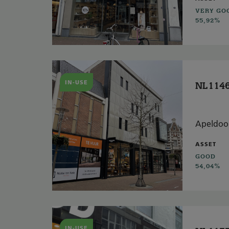
VERY GO
55,92%
IN-USE
NL1146
Apeldoo
ASSET
GOOD
54,04%
IN-USE