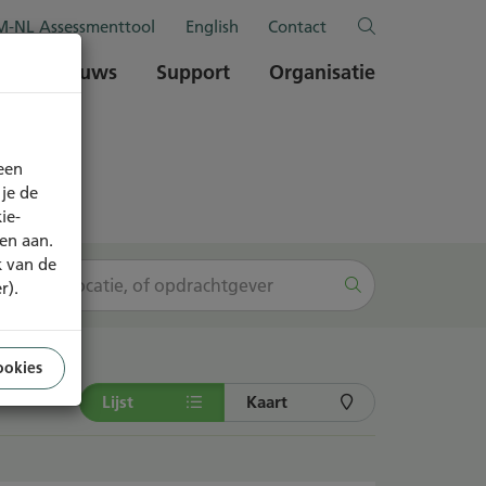
-NL Assessmenttool
English
Contact
en
Nieuws
Support
Organisatie
een
je de
ie-
ren aan.
k van de
r).
ookies
Lijst
Kaart