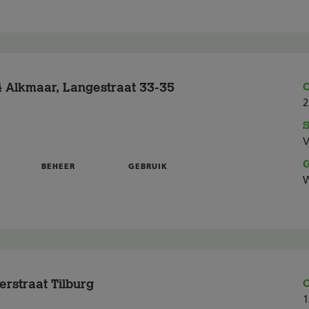
 Alkmaar, Langestraat 33-35
C
2
S
V
G
BEHEER
GEBRUIK
W
rstraat Tilburg
C
1