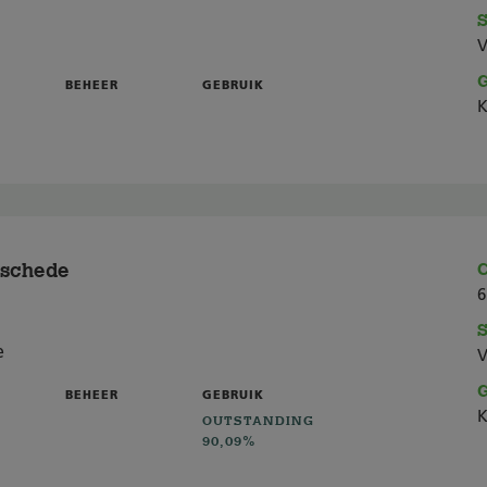
S
V
G
BEHEER
GEBRUIK
K
schede
C
6
S
e
V
G
BEHEER
GEBRUIK
K
OUTSTANDING
90,09%