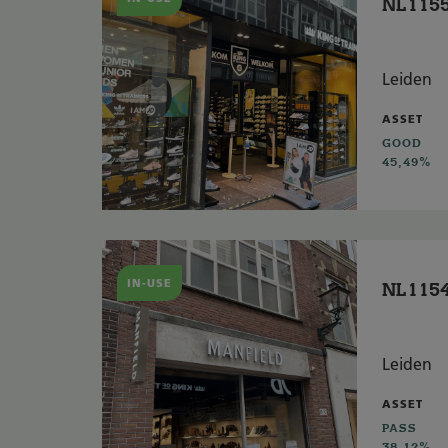
NL1155
Leiden
ASSET
GOOD
45,49%
IN-USE
NL1154
Leiden
ASSET
PASS
38,12%