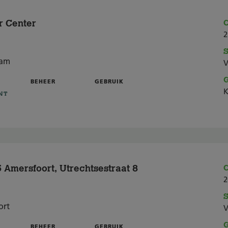
r Center
C
2
S
dam
V
G
BEHEER
GEBRUIK
K
NT
Amersfoort, Utrechtsestraat 8
C
2
S
ort
V
G
BEHEER
GEBRUIK