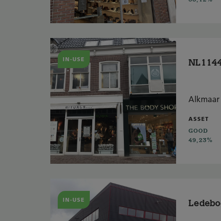
IN-USE
NL1144
Alkmaar
ASSET
GOOD
49,23%
IN-USE
Ledeboe