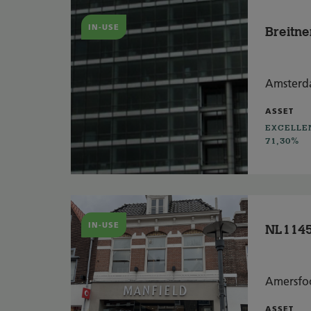
IN-USE
Breitne
Amster
ASSET
EXCELLE
71,30%
IN-USE
NL1145 
Amersfo
ASSET