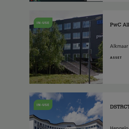
IN-USE
PwC Al
Alkmaar
ASSET
IN-USE
DSTRC
Hengelo