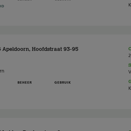
K
OD
 Apeldoorn, Hoofdstraat 93-95
C
2
S
rn
V
G
BEHEER
GEBRUIK
K