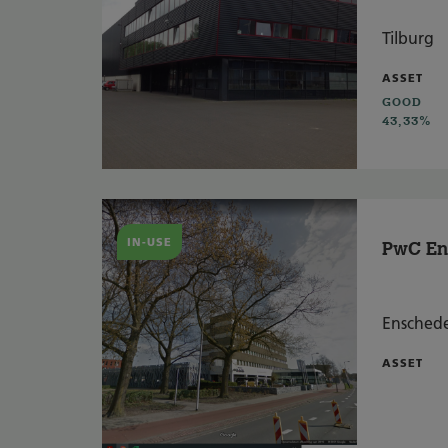
Tilburg
ASSET
GOOD
43,33%
IN-USE
PwC En
Ensched
ASSET