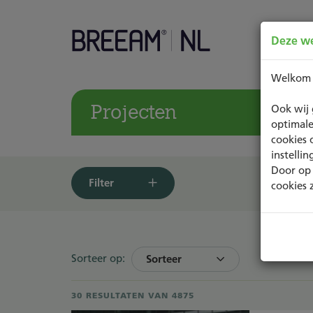
Deze we
Welkom
Projecten
Ook wij 
optimale
cookies 
instelli
Door op 
Filter
cookies 
Sorteer op:
Sorteer
30 RESULTATEN VAN 4875