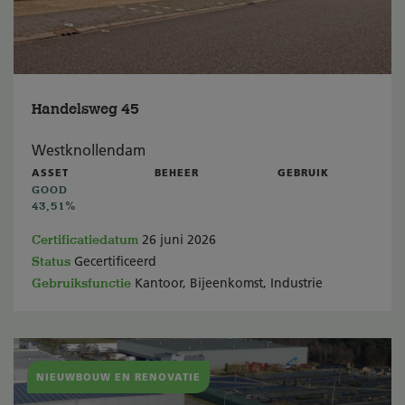
Handelsweg 45
Westknollendam
ASSET
BEHEER
GEBRUIK
GOOD
43,51%
Certificatiedatum
26 juni 2026
Status
Gecertificeerd
Gebruiksfunctie
Kantoor, Bijeenkomst, Industrie
NIEUWBOUW EN RENOVATIE