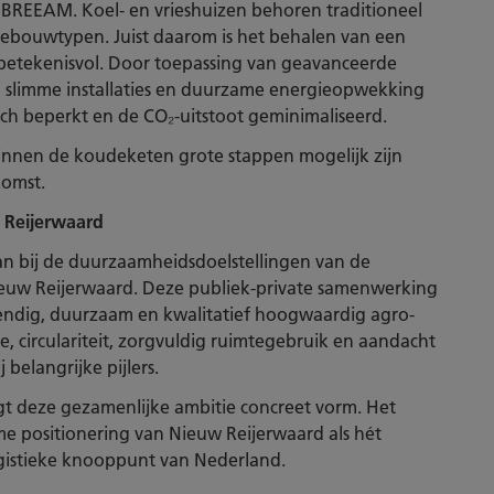
 BREEAM. Koel- en vrieshuizen behoren traditioneel
gebouwtypen. Juist daarom is het behalen van een
 betekenisvol. Door toepassing van geavanceerde
e, slimme installaties en duurzame energieopwekking
sch beperkt en de CO₂-uitstoot geminimaliseerd.
innen de koudeketen grote stappen mogelijk zijn
komst.
w Reijerwaard
an bij de duurzaamheidsdoelstellingen van de
euw Reijerwaard. Deze publiek-private samenwerking
tendig, duurzaam en kwalitatief hoogwaardig agro-
tie, circulariteit, zorgvuldig ruimtegebruik en aandacht
belangrijke pijlers.
 deze gezamenlijke ambitie concreet vorm. Het
me positionering van Nieuw Reijerwaard als hét
gistieke knooppunt van Nederland.