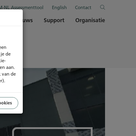
-NL Assessmenttool
English
Contact
en
Nieuws
Support
Organisatie
een
je de
ie-
ren aan.
k van de
r).
ookies