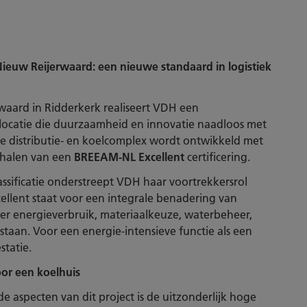
w Reijerwaard: een nieuwe standaard in logistiek
waard in Ridderkerk realiseert VDH een
catie die duurzaamheid en innovatie naadloos met
e distributie- en koelcomplex wordt ontwikkeld met
ehalen van een
BREEAM-NL Excellent
certificering.
sificatie onderstreept VDH haar voortrekkersrol
llent staat voor een integrale benadering van
r energieverbruik, materiaalkeuze, waterbeheer,
taan. Voor een energie-intensieve functie als een
statie.
oor een koelhuis
 aspecten van dit project is de uitzonderlijk hoge