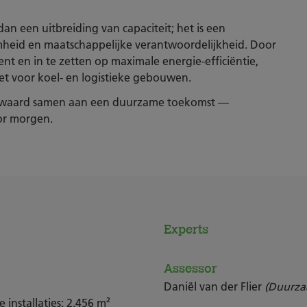
 een uitbreiding van capaciteit; het is een
amheid en maatschappelijke verantwoordelijkheid. Door
t en in te zetten op maximale energie-efficiëntie,
t voor koel- en logistieke gebouwen.
waard samen aan een duurzame toekomst —
oor morgen.
Experts
Assessor
Daniël van der Flier
(Duurzaa
 installaties: 2.456 m²