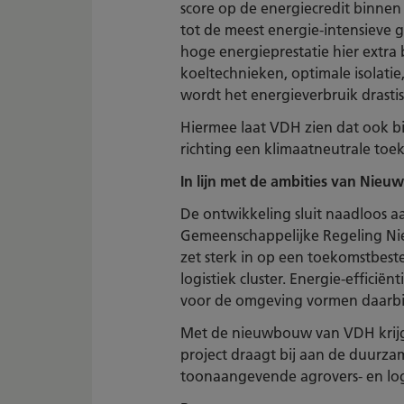
score op de energiecredit binnen
tot de meest energie-intensieve 
hoge energieprestatie hier extra
koeltechnieken, optimale isolati
wordt het energieverbruik drasti
Hiermee laat VDH zien dat ook b
richting een klimaatneutrale toe
In lijn met de ambities van Nieu
De ontwikkeling sluit naadloos a
Gemeenschappelijke Regeling Ni
zet sterk in op een toekomstbes
logistiek cluster. Energie-efficiën
voor de omgeving vormen daarbij 
Met de nieuwbouw van VDH krijgt
project draagt bij aan de duurza
toonaangevende agrovers- en lo