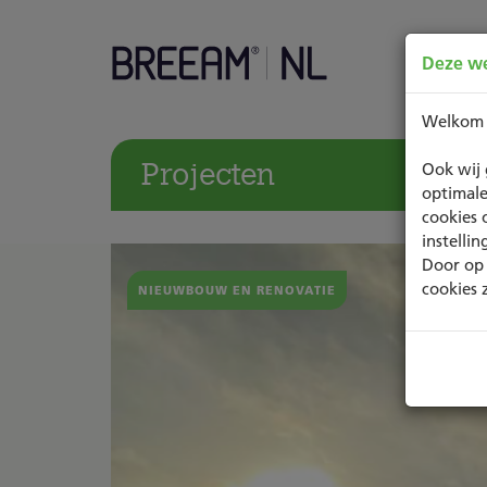
Deze we
Welkom
Projecten
Ook wij 
optimale
cookies 
instelli
Door op 
cookies 
NIEUWBOUW EN RENOVATIE