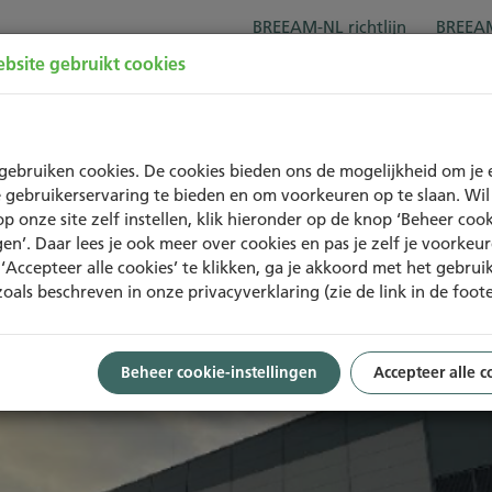
BREEAM-NL richtlijn
BREEAM
bsite gebruikt cookies
Over BREEAM-NL
Trainingen
Project
gebruiken cookies. De cookies bieden ons de mogelijkheid om je 
 gebruikerservaring te bieden en om voorkeuren op te slaan. Wil 
op onze site zelf instellen, klik hieronder op de knop ‘Beheer cook
ngen’. Daar lees je ook meer over cookies en pas je zelf je voorkeu
‘Accepteer alle cookies’ te klikken, ga je akkoord met het gebrui
zoals beschreven in onze privacyverklaring (zie de link in de foote
Beheer cookie-instellingen
Accepteer alle c