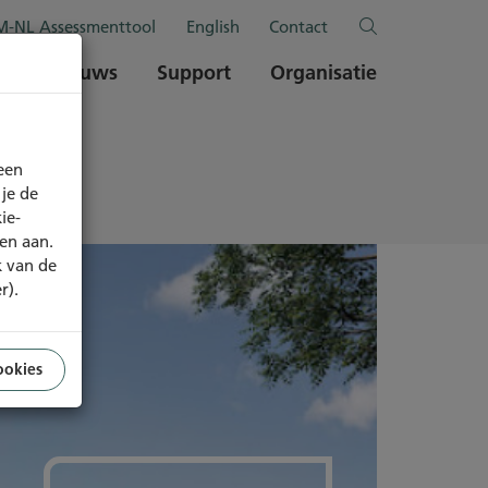
-NL Assessmenttool
English
Contact
en
Nieuws
Support
Organisatie
een
je de
ie-
ren aan.
k van de
r).
ookies