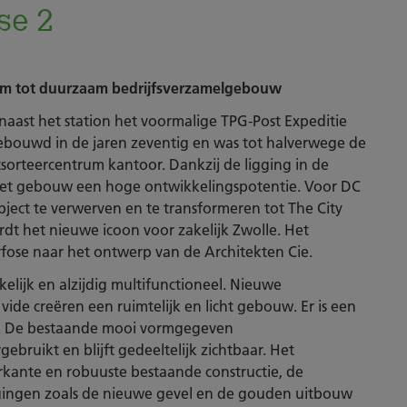
se 2
um tot duurzaam bedrijfsverzamelgebouw
naast het station het voormalige TPG-Post Expeditie
ebouwd in de jaren zeventig en was tot halverwege de
tsorteercentrum kantoor. Dankzij de ligging in de
het gebouw een hoge ontwikkelingspotentie. Voor DC
ject te verwerven en te transformeren tot The City
ordt het nieuwe icoon voor zakelijk Zwolle. Het
se naar het ontwerp van de Architekten Cie.
ijk en alzijdig multifunctioneel. Nieuwe
vide creëren een ruimtelijk en licht gebouw. Er is een
. De bestaande mooi vormgegeven
bruikt en blijft gedeeltelijk zichtbaar. Het
ante en robuuste bestaande constructie, de
gingen zoals de nieuwe gevel en de gouden uitbouw