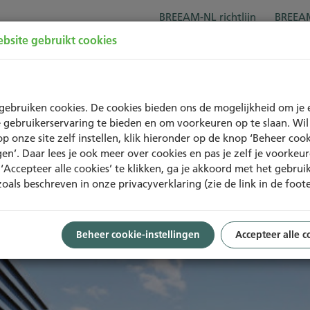
BREEAM-NL richtlijn
BREEAM
bsite gebruikt cookies
Over BREEAM-NL
Trainingen
Project
gebruiken cookies. De cookies bieden ons de mogelijkheid om je 
 gebruikerservaring te bieden en om voorkeuren op te slaan. Wil 
op onze site zelf instellen, klik hieronder op de knop ‘Beheer cook
ngen’. Daar lees je ook meer over cookies en pas je zelf je voorkeu
‘Accepteer alle cookies’ te klikken, ga je akkoord met het gebrui
zoals beschreven in onze privacyverklaring (zie de link in de foote
Beheer cookie-instellingen
Accepteer alle c