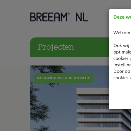
Deze we
Welkom
Projecten
Ook wij 
optimale
cookies 
instelli
Door op 
cookies 
NIEUWBOUW EN RENOVATIE