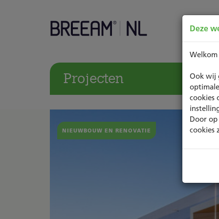
Deze we
Welkom
Projecten
Ook wij 
optimale
cookies 
instelli
Door op 
cookies 
NIEUWBOUW EN RENOVATIE