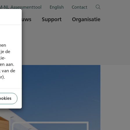
-NL Assessmenttool
English
Contact
en
Nieuws
Support
Organisatie
een
je de
ie-
ren aan.
k van de
r).
ookies