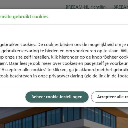
BREEAM-NL richtlijn
BREEAM
bsite gebruikt cookies
Over BREEAM-NL
Trainingen
Project
gebruiken cookies. De cookies bieden ons de mogelijkheid om je 
 gebruikerservaring te bieden en om voorkeuren op te slaan. Wil 
op onze site zelf instellen, klik hieronder op de knop ‘Beheer cook
ngen’. Daar lees je ook meer over cookies en pas je zelf je voorkeu
‘Accepteer alle cookies’ te klikken, ga je akkoord met het gebrui
zoals beschreven in onze privacyverklaring (zie de link in de foote
Beheer cookie-instellingen
Accepteer alle c