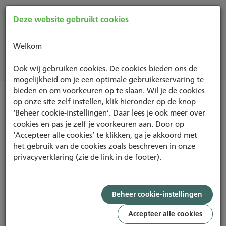
Deze website gebruikt cookies
Welkom
Projecten
Ook wij gebruiken cookies. De cookies bieden ons de
mogelijkheid om je een optimale gebruikerservaring te
bieden en om voorkeuren op te slaan. Wil je de cookies
op onze site zelf instellen, klik hieronder op de knop
NIEUWBOUW EN RENOVATIE
‘Beheer cookie-instellingen’. Daar lees je ook meer over
cookies en pas je zelf je voorkeuren aan. Door op
‘Accepteer alle cookies’ te klikken, ga je akkoord met
het gebruik van de cookies zoals beschreven in onze
privacyverklaring (zie de link in de footer).
Foto: De Zwarte Hond
PROJECT
EXCELLENT
Beheer cookie-instellingen
70,64%
Accepteer alle cookies