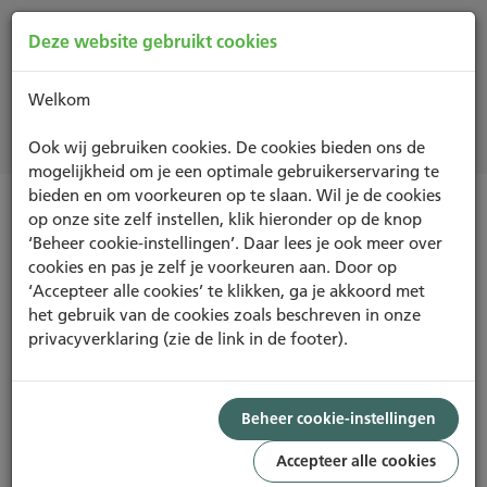
Deze website gebruikt cookies
Welkom
Projecten
Ook wij gebruiken cookies. De cookies bieden ons de
mogelijkheid om je een optimale gebruikerservaring te
bieden en om voorkeuren op te slaan. Wil je de cookies
op onze site zelf instellen, klik hieronder op de knop
IN-USE
‘Beheer cookie-instellingen’. Daar lees je ook meer over
cookies en pas je zelf je voorkeuren aan. Door op
‘Accepteer alle cookies’ te klikken, ga je akkoord met
het gebruik van de cookies zoals beschreven in onze
privacyverklaring (zie de link in de footer).
Foto: Bernardus Golf
ASSET
BEHEER
GEBRUIK
EXCELLENT
Beheer cookie-instellingen
70,42%
Accepteer alle cookies