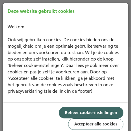
Deze website gebruikt cookies
Welkom
Projecten
Ook wij gebruiken cookies. De cookies bieden ons de
mogelijkheid om je een optimale gebruikerservaring te
bieden en om voorkeuren op te slaan. Wil je de cookies
op onze site zelf instellen, klik hieronder op de knop
IN-USE
‘Beheer cookie-instellingen’. Daar lees je ook meer over
cookies en pas je zelf je voorkeuren aan. Door op
‘Accepteer alle cookies’ te klikken, ga je akkoord met
het gebruik van de cookies zoals beschreven in onze
privacyverklaring (zie de link in de footer).
ASSET
BEHEER
GEBRUIK
VERY GOOD
VERY GOOD
VERY GOOD
Beheer cookie-instellingen
60,85%
55,90%
57,87%
Accepteer alle cookies