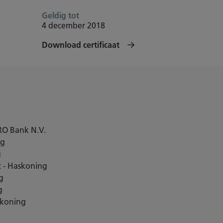
Geldig tot
4 december 2018
Download certificaat
RO Bank N.V.
ng
g
 - Haskoning
g
g
skoning