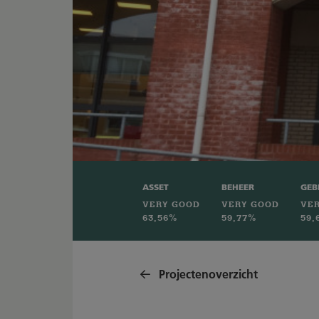
ASSET
BEHEER
GEB
VERY GOOD
VERY GOOD
VE
63,56%
59,77%
59,
Projectenoverzicht