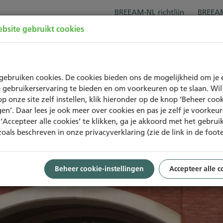
BREEAM-NL richtlijn
BREEAM
bsite gebruikt cookies
Over BREEAM-NL
Trainingen
Project
gebruiken cookies. De cookies bieden ons de mogelijkheid om je 
 gebruikerservaring te bieden en om voorkeuren op te slaan. Wil 
op onze site zelf instellen, klik hieronder op de knop ‘Beheer cook
ngen’. Daar lees je ook meer over cookies en pas je zelf je voorkeu
‘Accepteer alle cookies’ te klikken, ga je akkoord met het gebrui
zoals beschreven in onze privacyverklaring (zie de link in de foote
Beheer cookie-instellingen
Accepteer alle c