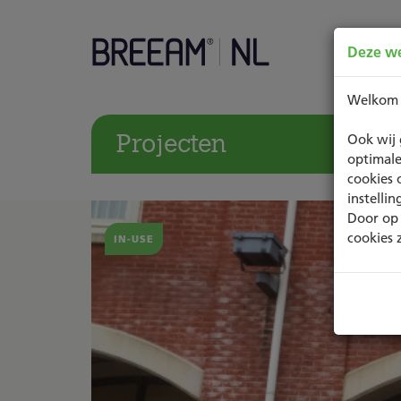
Deze we
Welkom
Projecten
Ook wij 
optimale
cookies 
instelli
Door op 
cookies 
IN-USE