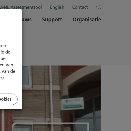
-NL Assessmenttool
English
Contact
en
Nieuws
Support
Organisatie
een
je de
ie-
ren aan.
k van de
r).
ookies