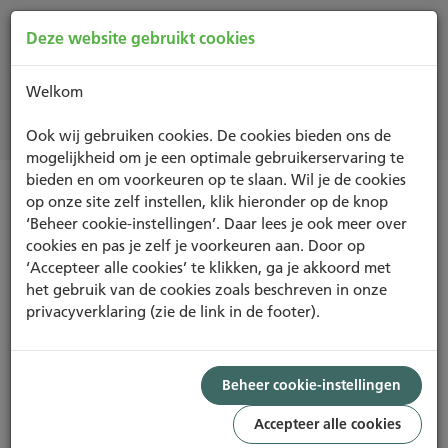
Deze website gebruikt cookies
Welkom
Projecten
Ook wij gebruiken cookies. De cookies bieden ons de
mogelijkheid om je een optimale gebruikerservaring te
bieden en om voorkeuren op te slaan. Wil je de cookies
op onze site zelf instellen, klik hieronder op de knop
IN-USE
‘Beheer cookie-instellingen’. Daar lees je ook meer over
cookies en pas je zelf je voorkeuren aan. Door op
‘Accepteer alle cookies’ te klikken, ga je akkoord met
het gebruik van de cookies zoals beschreven in onze
privacyverklaring (zie de link in de footer).
Foto: Miranda Schippers
ASSET
BEHEER
GEBRUIK
GOOD
Beheer cookie-instellingen
50,60%
Accepteer alle cookies