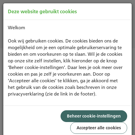
Deze website gebruikt cookies
Welkom
Nieuws
Ook wij gebruiken cookies. De cookies bieden ons de
mogelijkheid om je een optimale gebruikerservaring te
bieden en om voorkeuren op te slaan. Wil je de cookies
op onze site zelf instellen, klik hieronder op de knop
Nieuwsoverzicht
‘Beheer cookie-instellingen’. Daar lees je ook meer over
cookies en pas je zelf je voorkeuren aan. Door op
‘Accepteer alle cookies’ te klikken, ga je akkoord met
Whitepaper Subsidiekansen voor
het gebruik van de cookies zoals beschreven in onze
het verduurzamen van gebouwen
privacyverklaring (zie de link in de footer).
2026
Beheer cookie-instellingen
Met het oog op het behalen van de energie- en
Accepteer alle cookies
klimaatdoelstellingen voor 2030 en 2050 investeert de