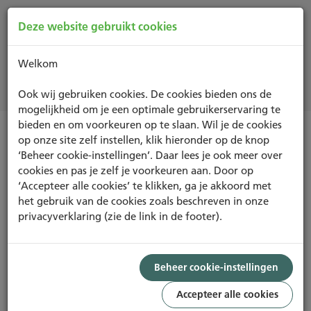
Deze website gebruikt cookies
Welkom
Nieuws
Ook wij gebruiken cookies. De cookies bieden ons de
mogelijkheid om je een optimale gebruikerservaring te
bieden en om voorkeuren op te slaan. Wil je de cookies
op onze site zelf instellen, klik hieronder op de knop
Nieuwsoverzicht
‘Beheer cookie-instellingen’. Daar lees je ook meer over
cookies en pas je zelf je voorkeuren aan. Door op
‘Accepteer alle cookies’ te klikken, ga je akkoord met
‘Voor de acceptatie van het stellen
het gebruik van de cookies zoals beschreven in onze
van eisen aan gebouwen heeft
privacyverklaring (zie de link in de footer).
BREEAM ons heel veel gebracht’
Beheer cookie-instellingen
BREEAM-NL bestaat 10 jaar in Nederland. Een mooi
Accepteer alle cookies
moment om terug te blikken, maar ook vooruit te