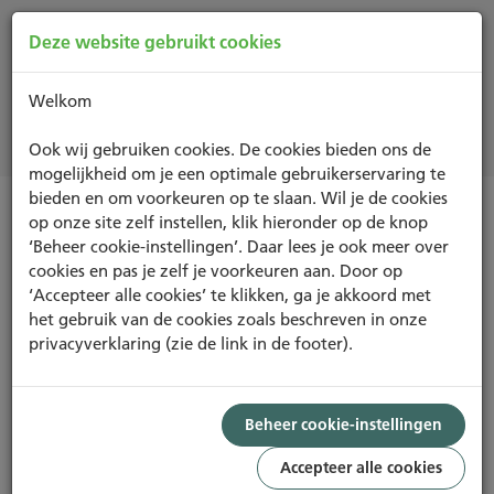
Deze website gebruikt cookies
Welkom
Nieuws
Ook wij gebruiken cookies. De cookies bieden ons de
mogelijkheid om je een optimale gebruikerservaring te
bieden en om voorkeuren op te slaan. Wil je de cookies
op onze site zelf instellen, klik hieronder op de knop
Nieuwsoverzicht
‘Beheer cookie-instellingen’. Daar lees je ook meer over
cookies en pas je zelf je voorkeuren aan. Door op
‘Accepteer alle cookies’ te klikken, ga je akkoord met
Duurzaam bouwen vraagt om
het gebruik van de cookies zoals beschreven in onze
vroege samenwerking
privacyverklaring (zie de link in de footer).
Beheer cookie-instellingen
Hoe duurzaamheid en subsidies steeds meer regie
vragen
Accepteer alle cookies