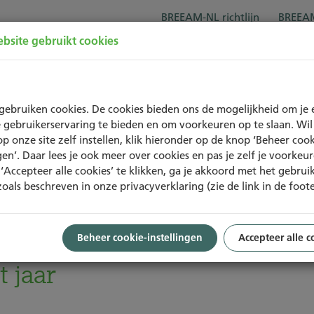
BREEAM-NL richtlijn
BREEAM
bsite gebruikt cookies
Over BREEAM-NL
Trainingen
Project
gebruiken cookies. De cookies bieden ons de mogelijkheid om je 
 gebruikerservaring te bieden en om voorkeuren op te slaan. Wil 
op onze site zelf instellen, klik hieronder op de knop ‘Beheer cook
ngen’. Daar lees je ook meer over cookies en pas je zelf je voorkeu
‘Accepteer alle cookies’ te klikken, ga je akkoord met het gebrui
zoals beschreven in onze privacyverklaring (zie de link in de foote
Beheer cookie-instellingen
Accepteer alle c
Lizette van Zuilen:
t jaar