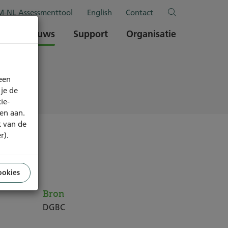
-NL Assessmenttool
English
Contact
en
Nieuws
Support
Organisatie
een
je de
ie-
ren aan.
k van de
r).
ookies
Bron
DGBC