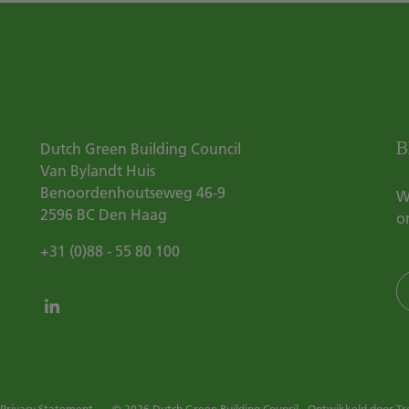
B
Dutch Green Building Council
Van Bylandt Huis
Benoordenhoutseweg 46-9
W
2596 BC
Den Haag
o
+31 (0)88 - 55 80 100
Privacy Statement
© 2026 Dutch Green Building Council - Ontwikkeld door
Tr