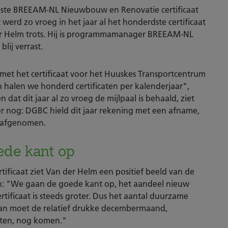
ste BREEAM-NL Nieuwbouw en Renovatie certificaat
erd zo vroeg in het jaar al het honderdste certificaat
er Helm trots. Hij is programmamanager BREEAM-NL
lij verrast.
et het certificaat voor het Huuskes Transportcentrum
halen we honderd certificaten per kalenderjaar",
 dat dit jaar al zo vroeg de mijlpaal is behaald, ziet
r nog: DGBC hield dit jaar rekening met een afname,
n afgenomen.
ede kant op
tificaat ziet Van der Helm een positief beeld van de
: "We gaan de goede kant op, het aandeel nieuw
ficaat is steeds groter. Dus het aantal duurzame
 moet de relatief drukke decembermaand,
caten, nog komen."