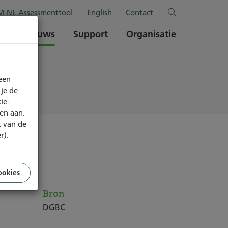
-NL Assessmenttool
English
Contact
en
Nieuws
Support
Organisatie
een
je de
ie-
ren aan.
k van de
r).
ookies
Bron
DGBC