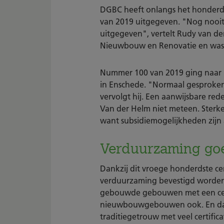
DGBC heeft onlangs het honderd
van 2019 uitgegeven. "Nog nooit w
uitgegeven", vertelt Rudy van d
Nieuwbouw en Renovatie en was b
Nummer 100 van 2019 ging naar m
in Enschede. "Normaal gesproken 
vervolgt hij. Een aanwijsbare reden
Van der Helm niet meteen. Sterke
want subsidiemogelijkheden zij
Verduurzaming go
Dankzij dit vroege honderdste cer
verduurzaming bevestigd worden
gebouwde gebouwen met een certi
nieuwbouwgebouwen ook. En dan
traditiegetrouw met veel certifi