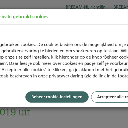
BREEAM-NL richtlijn
BREEAM
bsite gebruikt cookies
Over BREEAM-NL
Trainingen
Project
gebruiken cookies. De cookies bieden ons de mogelijkheid om je 
 gebruikerservaring te bieden en om voorkeuren op te slaan. Wil 
op onze site zelf instellen, klik hieronder op de knop ‘Beheer cook
ngen’. Daar lees je ook meer over cookies en pas je zelf je voorkeu
‘Accepteer alle cookies’ te klikken, ga je akkoord met het gebrui
zoals beschreven in onze privacyverklaring (zie de link in de foote
Beheer cookie-instellingen
Accepteer alle c
0e BREEAM-NL Nieuwbouw
2019 uit