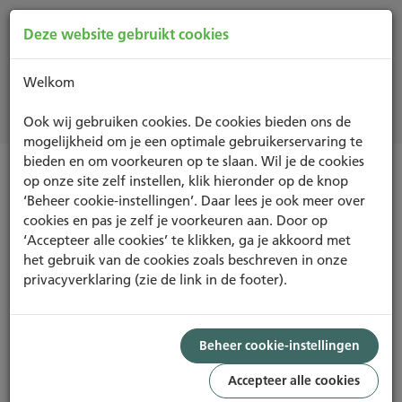
Deze website gebruikt cookies
Welkom
Nieuws
Ook wij gebruiken cookies. De cookies bieden ons de
mogelijkheid om je een optimale gebruikerservaring te
bieden en om voorkeuren op te slaan. Wil je de cookies
op onze site zelf instellen, klik hieronder op de knop
Nieuwsoverzicht
‘Beheer cookie-instellingen’. Daar lees je ook meer over
cookies en pas je zelf je voorkeuren aan. Door op
‘Accepteer alle cookies’ te klikken, ga je akkoord met
BREEAM In-Use International
het gebruik van de cookies zoals beschreven in onze
consultatie
privacyverklaring (zie de link in de footer).
Beheer cookie-instellingen
De internationale versie van BREEAM In-Use is tot 30
augustus in consultatie. Omdat deze versie de voorloper
Accepteer alle cookies
is van de Nederlandse versie die eind volgend jaar