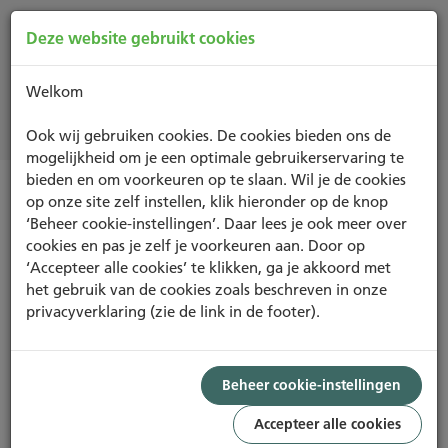
Deze website gebruikt cookies
Welkom
Nieuws
Ook wij gebruiken cookies. De cookies bieden ons de
mogelijkheid om je een optimale gebruikerservaring te
bieden en om voorkeuren op te slaan. Wil je de cookies
op onze site zelf instellen, klik hieronder op de knop
Nieuwsoverzicht
‘Beheer cookie-instellingen’. Daar lees je ook meer over
cookies en pas je zelf je voorkeuren aan. Door op
‘Accepteer alle cookies’ te klikken, ga je akkoord met
Amsterdamse cultuursector
het gebruik van de cookies zoals beschreven in onze
omarmt BREEAM-NL
privacyverklaring (zie de link in de footer).
Beheer cookie-instellingen
De Amsterdamse culturele sector weet het
meetinstrument BREEAM-NL steeds vaker te vinden. In
Accepteer alle cookies
2015 ontving het Van Gogh Museum als eerste museum